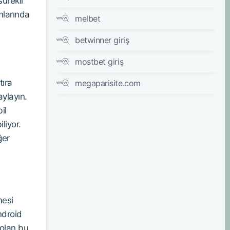
sürekli
mlarında
melbet
betwinner giriş
mostbet giriş
tıra
megaparisite.com
aylayın.
il
liyor.
ğer
mesi
ndroid
 olan bu