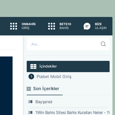
ONBAHİS
BETS10
BİZE
GİRİŞ
BAHİS
ULAŞIN
İçindekiler
Piabet Mobil Giriş
Son İçerikler
Bayşanslı
1Win Bahis Sitesi Bahis Kuralları Neler - 1Wi