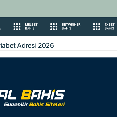
MELBET
BETWINNER
1XBET
A
BAHİS
BAHİS
BAHİS
 Piabet Adresi 2026