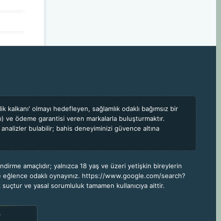
ik kalkanı' olmayı hedefleyen, sağlamlık odaklı bağımsız bir
hlı) ve ödeme garantisi veren markalarla buluşturmaktır.
lı analizler bulabilir; bahis deneyiminizi güvence altına
dirme amaçlıdır; yalnızca 18 yaş ve üzeri yetişkin bireylerin
li ve eğlence odaklı oynayınız. https://www.google.com/search?
k suçtur ve yasal sorumluluk tamamen kullanıcıya aittir.
e