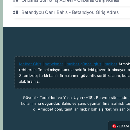
Onbahis Son Giriş Adresi - Onbahis Giriş Adresi
Betandyou Canlı Bahis - Betandyou Giriş Adresi
Melbet Giriş
|
betwinner
|
melbet güncel giriş
|
melbet
Armobet
rehberdir. Temel misyonumuz; sektördeki güvenilir olmayan platf
Sitemizde; farklı bahis firmalarının güvenlik sertifikalarını, kul
alabilirsiniz.
Güvenlik Tedbirleri ve Yasal Uyarı (+18): Bu web sitesinde s
kullanımına uygundur. Bahis ve şans oyunları finansal risk ta
q=Armobet.com, tanıtılan hiçbir bahis şirketinin sahibi
YEDAM 