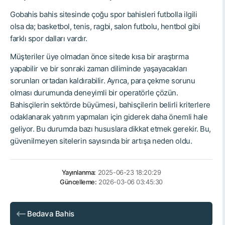
Gobahis bahis sitesinde çoğu spor bahisleri futbolla ilgili
olsa da; basketbol, ​​tenis, ragbi, salon futbolu, hentbol gibi
farklı spor dalları vardır.
Müşteriler üye olmadan önce sitede kısa bir araştırma
yapabilir ve bir sonraki zaman diliminde yaşayacakları
sorunları ortadan kaldırabilir. Ayrıca, para çekme sorunu
olması durumunda deneyimli bir operatörle çözün.
Bahisçilerin sektörde büyümesi, bahisçilerin belirli kriterlere
odaklanarak yatırım yapmaları için giderek daha önemli hale
geliyor. Bu durumda bazı hususlara dikkat etmek gerekir. Bu,
güvenilmeyen sitelerin sayısında bir artışa neden oldu.
Yayınlanma:
2025-06-23 18:20:29
Güncelleme:
2026-03-06 03:45:30
Bedava Bahis