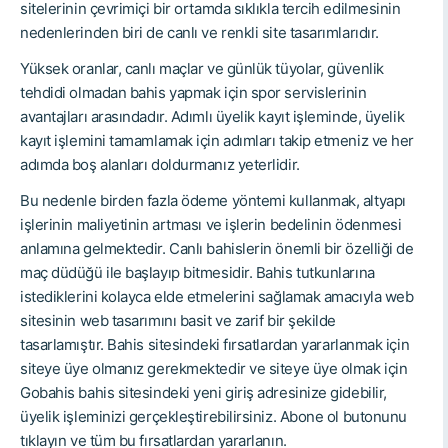
sitelerinin çevrimiçi bir ortamda sıklıkla tercih edilmesinin
nedenlerinden biri de canlı ve renkli site tasarımlarıdır.
Yüksek oranlar, canlı maçlar ve günlük tüyolar, güvenlik
tehdidi olmadan bahis yapmak için spor servislerinin
avantajları arasındadır. Adımlı üyelik kayıt işleminde, üyelik
kayıt işlemini tamamlamak için adımları takip etmeniz ve her
adımda boş alanları doldurmanız yeterlidir.
Bu nedenle birden fazla ödeme yöntemi kullanmak, altyapı
işlerinin maliyetinin artması ve işlerin bedelinin ödenmesi
anlamına gelmektedir. Canlı bahislerin önemli bir özelliği de
maç düdüğü ile başlayıp bitmesidir. Bahis tutkunlarına
istediklerini kolayca elde etmelerini sağlamak amacıyla web
sitesinin web tasarımını basit ve zarif bir şekilde
tasarlamıştır. Bahis sitesindeki fırsatlardan yararlanmak için
siteye üye olmanız gerekmektedir ve siteye üye olmak için
Gobahis bahis sitesindeki yeni giriş adresinize gidebilir,
üyelik işleminizi gerçekleştirebilirsiniz. Abone ol butonunu
tıklayın ve tüm bu fırsatlardan yararlanın.