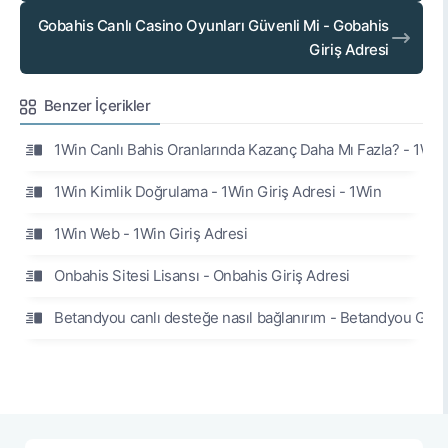
Gobahis Canlı Casino Oyunları Güvenli Mi - Gobahis
Giriş Adresi
Benzer İçerikler
1Win Canlı Bahis Oranlarında Kazanç Daha Mı Fazla? - 1Win 
1Win Kimlik Doğrulama - 1Win Giriş Adresi - 1Win
1Win Web - 1Win Giriş Adresi
Onbahis Sitesi Lisansı - Onbahis Giriş Adresi
Betandyou canlı desteğe nasıl bağlanırım - Betandyou Giriş