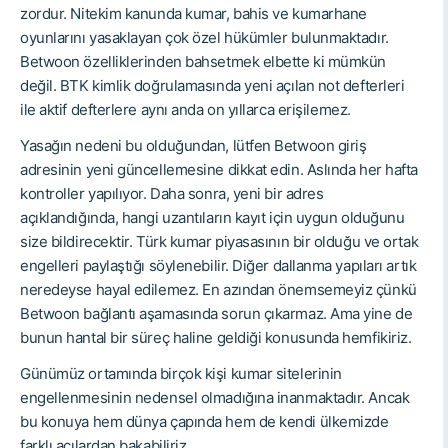
zordur. Nitekim kanunda kumar, bahis ve kumarhane
oyunlarını yasaklayan çok özel hükümler bulunmaktadır.
Betwoon özelliklerinden bahsetmek elbette ki mümkün
değil. BTK kimlik doğrulamasında yeni açılan not defterleri
ile aktif defterlere aynı anda on yıllarca erişilemez.
Yasağın nedeni bu olduğundan, lütfen Betwoon giriş
adresinin yeni güncellemesine dikkat edin. Aslında her hafta
kontroller yapılıyor. Daha sonra, yeni bir adres
açıklandığında, hangi uzantıların kayıt için uygun olduğunu
size bildirecektir. Türk kumar piyasasının bir olduğu ve ortak
engelleri paylaştığı söylenebilir. Diğer dallanma yapıları artık
neredeyse hayal edilemez. En azından önemsemeyiz çünkü
Betwoon bağlantı aşamasında sorun çıkarmaz. Ama yine de
bunun hantal bir süreç haline geldiği konusunda hemfikiriz.
Günümüz ortamında birçok kişi kumar sitelerinin
engellenmesinin nedensel olmadığına inanmaktadır. Ancak
bu konuya hem dünya çapında hem de kendi ülkemizde
farklı açılardan bakabiliriz.