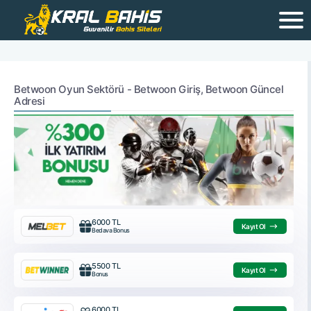
Betwoon Oyun Sektörü - Betwoon Giriş, Betwoon Güncel
Adresi
6000 TL
Kayıt Ol
Bedava Bonus
5500 TL
Kayıt Ol
Bonus
6000 TL