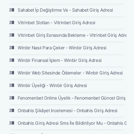
Sahabet İp Değiştirme Ve - Sahabet Giriş Adresi
Vitrinbet Slotları - Vitrinbet Giriş Adresi
Vitrinbet Giriş Esnasında Bekleme - Vitrinbet Giriş Adresi
Winbir Nasıl Para Çeker - Winbir Giriş Adresi
Winbir Finansal İşlem - Winbir Giriş Adresi
Winbir Web Sitesinde Ödemeler - Winbir Giriş Adresi
Winbir Üyeliği - Winbir Giriş Adresi
Fenomenbet Online Üyelik - Fenomenbet Güncel Giriş Adr
Onbahis Şikâyet Incelemesi - Onbahis Giriş Adresi
Onbahis Giriş Adresi Sms İle Bildiriliyor Mu - Onbahis Giri