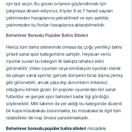
için bizi seçin. Bu güven ortamını güçlendirmek için
çalışmaya devam ediyoruz. Kişiler 6 ve 7 haneli sayıları
çekinmeden hesaplarına yatırabilmeli ve aynı şekilde
çekinmeden bu fonları hesaplarına aktarabilmelidir.
Betwinner Bonuslu Popüler Bahis Siteleri
Henüz tüm bahis sitelerinde olmasa da, çoğu yenilikçi bahis
şirketi sanal spor kategorisine sahiptir. Heyecan verici
oyunlar sunan bu kategori ilk bakışta rahatsız edici
görünebilir. Video oyunları veya simülasyon oyunları olarak
da çalışan sanal sporlar, gerçek dünyanın biraz dışına çıkmış
gibi görünebilir, ancak yasa dışı durumların imkansız
olduğunu bilmek güzel. En popüler oyunlardan biri sanal
futboldur ve gerçek spor bahisleri kadar ilgi gördüğü
söylenebilir. Milli takımın da yer aldığı bu kategoride düzenli
bir kupa müsabakası bulunmakta, bu müsabaka ile ilgili tüm
istatistikler de maç öncesi yansıtılmaktadır.
Betwinner bonuslu popüler bahis siteleri
mücadele