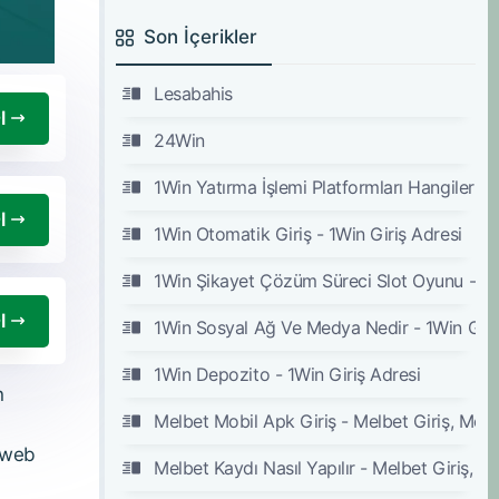
Son İçerikler
Lesabahis
l
24Win
1Win Yatırma İşlemi Platformları Hangileridir
l
1Win Otomatik Giriş - 1Win Giriş Adresi
1Win Şikayet Çözüm Süreci Slot Oyunu - 1W
l
1Win Sosyal Ağ Ve Medya Nedir - 1Win Giri
1Win Depozito - 1Win Giriş Adresi
n
Melbet Mobil Apk Giriş - Melbet Giriş, Mel
r web
Melbet Kaydı Nasıl Yapılır - Melbet Giriş, M