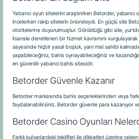
Yabancı oyun sitelerini araştırırken Betorder, yabancı oyu
incelerken rakip sitelerin önündeydi. En güçlü site Be
otoritelerine duyurulmuştur. Görüldüğü gibi site, yur
lisansla denetlenen bir hizmet kavramını vurgulayarak yay
sayesinde hiçbir yasal boşluk, yani mal sahibi kalmadı
yapabileceğiniz, bahis oynayabileceğiniz ve kazandığın
en güvenilir yabancı bahis sitesidir.
Betorder Güvenle Kazanır
Betorder markasında bahis seçeneklerinden veya farklı,
faydalanabilirsiniz. Betorder güvenle para kazanıyor v
Betorder Casino Oyunları Nelerd
Farklı kulvarlardaki teklifleri ile dikkatleri üzerine çe