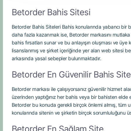
Betorder Bahis Sitesi
Betorder Bahis Siteleri Bahis konularında yabancı bir 
daha fazla kazanmak ise, Betorder markasını mutlaka inc
bahis fırsatları sunar ve bu anlayışın oluşması ve üye 
lisanslanmış ve şirket içeriğinde yer alan web sitesi bey
arkasında yasal sebepler bulunmaktadır.
Betorder En Güvenilir Bahis Site
Betorder markası ile çalışıyorsanız güvenilir hizmet alac
üzerinden yaptığınız her bahis veya bir bahisten elde ett
Betorder bu konuda gerekli birçok önlemi almış, tüm u
konularında sitenin ve şirketin birçok sorumluluğunu üs
Betorder En Sağlam Site