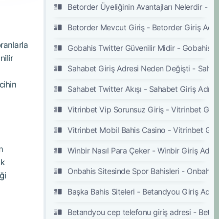
Betorder Üyeliğinin Avantajları Nelerdir - Be
Betorder Mevcut Giriş - Betorder Giriş Adre
ranlarla
Gobahis Twitter Güvenilir Midir - Gobahis Gi
ilir
Sahabet Giriş Adresi Neden Değişti - Sahab
cihin
Sahabet Twitter Akışı - Sahabet Giriş Adres
Vitrinbet Vip Sorunsuz Giriş - Vitrinbet Giri
Vitrinbet Mobil Bahis Casino - Vitrinbet Giri
m
Winbir Nasıl Para Çeker - Winbir Giriş Adres
ak
Onbahis Sitesinde Spor Bahisleri - Onbahis 
ği
Başka Bahis Siteleri - Betandyou Giriş Adres
Betandyou cep telefonu giriş adresi - Betan