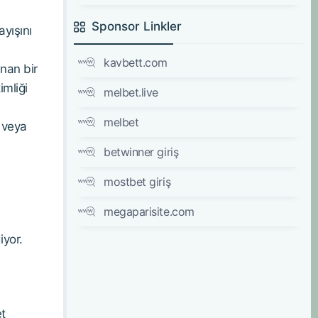
Sponsor Linkler
ayışını
kavbett.com
nan bir
imliği
melbet.live
melbet
i veya
betwinner giriş
mostbet giriş
megaparisite.com
iyor.
et