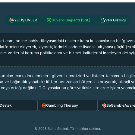
YETİŞKİNLER
Güvenli Bağlantı (SSL)
Veri Gizliliği
.com, online bahis dünyasındaki risklere karşı kullanıcılarına bir 'güvenl
ormları eleyerek, ziyaretçilerimizi sadece lisanslı, altyapısı güçlü (zır
lanıcı verilerini koruma politikalarını ve hizmet kalitelerini inceleyen detay
unulan marka incelemeleri, güvenlik analizleri ve listeler tamamen bilgilen
şır ve bağımlılık yapabilir; lütfen her zaman bütçenizi koruyarak, bilinç
 veya ortağı değildir. T.C. yasalarına göre yetkisiz sitelerde işlem yapma
Destek
Gambling Therapy
BeGambleAwar
© 2026 Bahis Siteleri. Tüm hakları saklıdır.