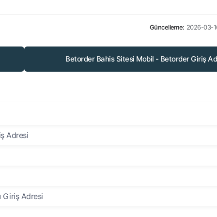
Güncelleme:
2026-03-1
Betorder Bahis Sitesi Mobil - Betorder Giriş Ad
iş Adresi
Giriş Adresi