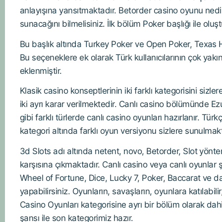
anlayışına yansıtmaktadır. Betorder casino oyunu nedir
sunacağını bilmelisiniz. İlk bölüm Poker başlığı ile olu
Bu başlık altında Turkey Poker ve Open Poker, Texas 
Bu seçeneklere ek olarak Türk kullanıcılarının çok yakın
eklenmiştir.
Klasik casino konseptlerinin iki farklı kategorisini siz
iki ayrı karar verilmektedir. Canlı casino bölümünde Ezu
gibi farklı türlerde canlı casino oyunları hazırlanır. 
kategori altında farklı oyun versiyonu sizlere sunulmakt
3d Slots adı altında netent, novo, Betorder, Slot yöntemi
karşısına çıkmaktadır. Canlı casino veya canlı oyunlar
Wheel of Fortune, Dice, Lucky 7, Poker, Baccarat ve da
yapabilirsiniz. Oyunların, savaşların, oyunlara katılabil
Casino Oyunları kategorisine ayrı bir bölüm olarak dah
şansı ile son kategorimiz hazır.