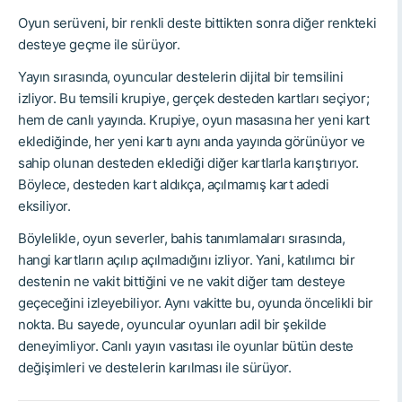
Oyun serüveni, bir renkli deste bittikten sonra diğer renkteki
desteye geçme ile sürüyor.
Yayın sırasında, oyuncular destelerin dijital bir temsilini
izliyor. Bu temsili krupiye, gerçek desteden kartları seçiyor;
hem de canlı yayında. Krupiye, oyun masasına her yeni kart
eklediğinde, her yeni kartı aynı anda yayında görünüyor ve
sahip olunan desteden eklediği diğer kartlarla karıştırıyor.
Böylece, desteden kart aldıkça, açılmamış kart adedi
eksiliyor.
Böylelikle, oyun severler, bahis tanımlamaları sırasında,
hangi kartların açılıp açılmadığını izliyor. Yani, katılımcı bir
destenin ne vakit bittiğini ve ne vakit diğer tam desteye
geçeceğini izleyebiliyor. Aynı vakitte bu, oyunda öncelikli bir
nokta. Bu sayede, oyuncular oyunları adil bir şekilde
deneyimliyor. Canlı yayın vasıtası ile oyunlar bütün deste
değişimleri ve destelerin karılması ile sürüyor.