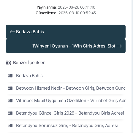
Yayınlanma:
2025-06-26 06:41:40
Güncelleme:
2026-03-10 09:52:45
Bedava Bahis
1Winyeni Oyunun - 1Win Giriş Adresi Slot
Benzer İçerikler
Bedava Bahis
Betwoon Hizmeti Nedir - Betwoon Giriş, Betwoon Güncel A
Vitrinbet Mobil Uygulama Özellikleri - Vitrinbet Giriş Adresi
Betandyou Güncel Giriş 2026 - Betandyou Giriş Adresi
Betandyou Sorunsuz Giriş - Betandyou Giriş Adresi