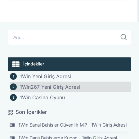
İçindekiler
1Win Yeni Giriş Adresi
1Win267 Yeni Giriş Adresi
1Win Casino Oyunu
Son İçerikler
1Win Sanal Bahisler Güvenilir Mi? - 1Win Giriş Adresi
1Win Canlı Bahislerde Kupon - 1Win Giriş Adresi