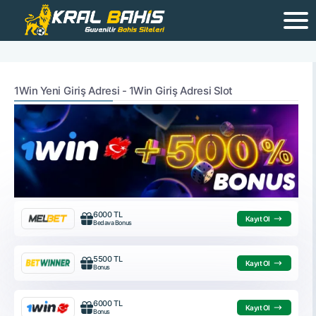
1Win Yeni Giriş Adresi - 1Win Giriş Adresi Slot
6000 TL
Kayıt Ol
Bedava Bonus
5500 TL
Kayıt Ol
Bonus
6000 TL
Kayıt Ol
Bonus