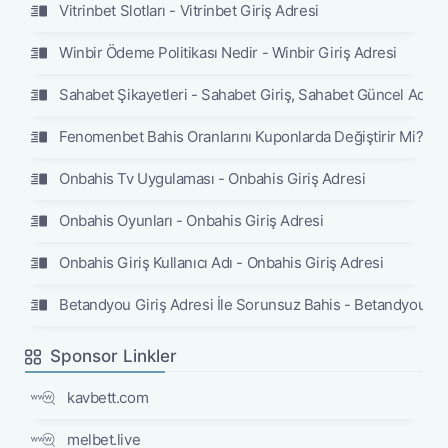
Vitrinbet Slotları - Vitrinbet Giriş Adresi
Winbir Ödeme Politikası Nedir - Winbir Giriş Adresi
Sahabet Şikayetleri - Sahabet Giriş, Sahabet Güncel Adres
Fenomenbet Bahis Oranlarını Kuponlarda Değiştirir Mi? - 
Onbahis Tv Uygulaması - Onbahis Giriş Adresi
Onbahis Oyunları - Onbahis Giriş Adresi
Onbahis Giriş Kullanıcı Adı - Onbahis Giriş Adresi
Betandyou Giriş Adresi İle Sorunsuz Bahis - Betandyou Gir
Sponsor Linkler
kavbett.com
melbet.live