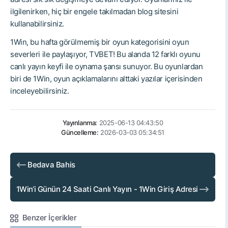
ilgilenirken, hiç bir engele takılmadan blog sitesini
kullanabilirsiniz.
1Win, bu hafta görülmemiş bir oyun kategorisini oyun
severleri ile paylaşıyor, TVBET! Bu alanda 12 farklı oyunu
canlı yayın keyfi ile oynama şansı sunuyor. Bu oyunlardan
biri de 1Win, oyun açıklamalarını alttaki yazılar içerisinden
inceleyebilirsiniz.
Yayınlanma:
2025-06-13 04:43:50
Güncelleme:
2026-03-03 05:34:51
Bedava Bahis
1Win‘i Günün 24 Saati Canlı Yayın - 1Win Giriş Adresi
Benzer İçerikler