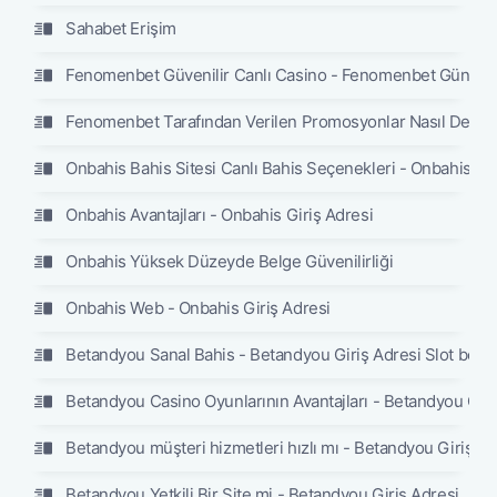
Sahabet Erişim
Fenomenbet Güvenilir Canlı Casino - Fenomenbet Güncel G
Fenomenbet Tarafından Verilen Promosyonlar Nasıl Değerl
Onbahis Bahis Sitesi Canlı Bahis Seçenekleri - Onbahis Gir
Onbahis Avantajları - Onbahis Giriş Adresi
Onbahis Yüksek Düzeyde Belge Güvenilirliği
Onbahis Web - Onbahis Giriş Adresi
Betandyou Sanal Bahis - Betandyou Giriş Adresi Slot bonu
Betandyou Casino Oyunlarının Avantajları - Betandyou Giri
Betandyou müşteri hizmetleri hızlı mı - Betandyou Giriş Ad
Betandyou Yetkili Bir Site mi - Betandyou Giriş Adresi