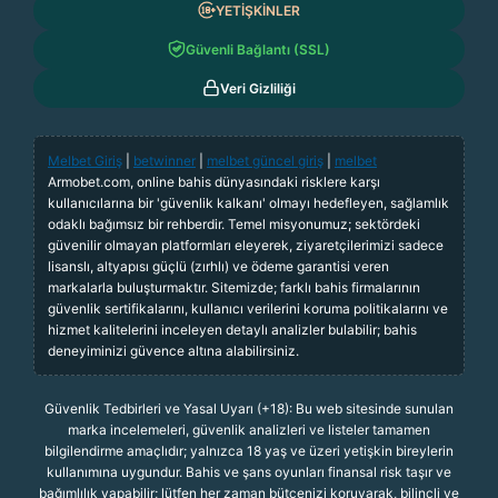
YETİŞKİNLER
Güvenli Bağlantı (SSL)
Veri Gizliliği
Melbet Giriş
|
betwinner
|
melbet güncel giriş
|
melbet
Armobet.com, online bahis dünyasındaki risklere karşı
kullanıcılarına bir 'güvenlik kalkanı' olmayı hedefleyen, sağlamlık
odaklı bağımsız bir rehberdir. Temel misyonumuz; sektördeki
güvenilir olmayan platformları eleyerek, ziyaretçilerimizi sadece
lisanslı, altyapısı güçlü (zırhlı) ve ödeme garantisi veren
markalarla buluşturmaktır. Sitemizde; farklı bahis firmalarının
güvenlik sertifikalarını, kullanıcı verilerini koruma politikalarını ve
hizmet kalitelerini inceleyen detaylı analizler bulabilir; bahis
deneyiminizi güvence altına alabilirsiniz.
Güvenlik Tedbirleri ve Yasal Uyarı (+18): Bu web sitesinde sunulan
marka incelemeleri, güvenlik analizleri ve listeler tamamen
bilgilendirme amaçlıdır; yalnızca 18 yaş ve üzeri yetişkin bireylerin
kullanımına uygundur. Bahis ve şans oyunları finansal risk taşır ve
bağımlılık yapabilir; lütfen her zaman bütçenizi koruyarak, bilinçli ve