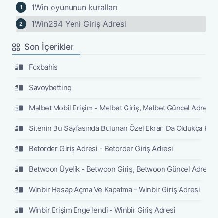
1Win oyununun kuralları
1Win264 Yeni Giriş Adresi
Son İçerikler
Foxbahis
Savoybetting
Melbet Mobil Erişim - Melbet Giriş, Melbet Güncel Adresi
Sitenin Bu Sayfasında Bulunan Özel Ekran Da Oldukça Kalite
Betorder Giriş Adresi - Betorder Giriş Adresi
Betwoon Üyelik - Betwoon Giriş, Betwoon Güncel Adresi
Winbir Hesap Açma Ve Kapatma - Winbir Giriş Adresi
Winbir Erişim Engellendi - Winbir Giriş Adresi