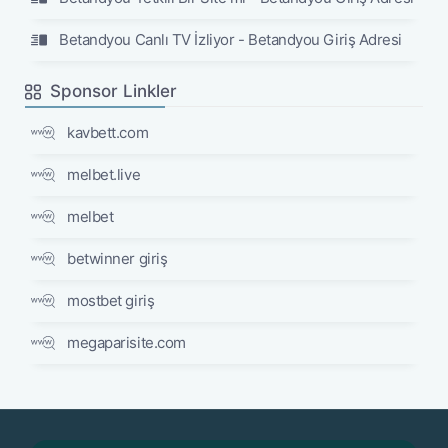
Betandyou Canlı TV İzliyor - Betandyou Giriş Adresi
Sponsor Linkler
kavbett.com
melbet.live
melbet
betwinner giriş
mostbet giriş
megaparisite.com