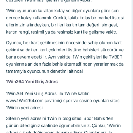
1Win oyununun kuralları kolay ve diğer oyunlara göre son
derece kolay kullanımlı. Çünkü, takibi kolay bir market listesi
ellerinizin altındayken, bir ileri kartın tam değeri, simgesi,
kartın rengi, resimli ya da resimsiz kart ile gelişme vakitr.
Oyuncu, her kart çekilmesinin öncesinde sahip olunan kart
çekimi ya da ileri kart çekimleri üstüne bahisleri sürdürür ve
buna devam edebilir. Aynı vakitte, 1Win çekilişleri ile TVBET
oyunlarına aniden fazla bahis alternatifinden yararlanmak da
tamamıyla oyuncunun denetimi altında!
1Win264 Yeni Giriş Adresi
1Win264 Yeni Giriş Adresi ile 1Win’e katılın.
www.1Win264.com çevrimiçi spor ve casino oyunları sitesi
1Win’in yeni adresi.
Sitenin yeni adresini 1Win’in blog sitesi Spor Bahis ‘ten
günün dilediğiniz saatinde öğrenebilirsiniz. Çünkü, 1Win’in
adresi sık sık değişmeye devam ediyor. Oyunlarınız ile