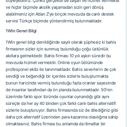
söyleyebiliriz. Çünkü gerçekte de başarı ile hizmet vermekte
ve hiçbir biçimde aksilik yaşamadan sizin geri dönüş
alabilmeniz için A’dan Z’ye birçok mevzuda da canlı destek
servisi Türkçe biçimde yönlendirmiş bulunmaktadır.
1Win Genel Bilgi
1Win genel bilgi denildiğinde sayılı olarak şüphesiz ki bahis
firmasının sizler için sunmuş bulunduğu çoğu üstünlük
akıllara gelmektedir. Bahis firması 10 yılı aşkın süredir bu
mevzuda hizmet vermektir. Online oyun bölümünde
profesyonel ekibi ile tanınmaktadır. Bahis severlerin de çok
sevdiği ve beğendiği bir içerikle sizlerle buluşturmakta
bunun haricinde vermiş bulunduğu fazla oranlar sayesinde
de insanlar tarafından da ön planda bulunmaktadır. 50’nin
üzerinde farklı spor türünde oyunlar oynandığı gibi aynı
süreçte da her ay 40 binden çok farklı canlı bahis alternatifi
sizlerle buluşturuyor. Bahis firmasında siz de dilediğiniz gibi
daha çok alternatif üzerinden para kazanma olasılığına sahip
olmaktasınız. Bahis firması bu anlamda da itimatlar bir