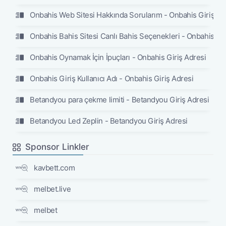
Onbahis Web Sitesi Hakkında Sorularım - Onbahis Giriş Ad
Onbahis Bahis Sitesi Canlı Bahis Seçenekleri - Onbahis Gir
Onbahis Oynamak İçin İpuçları - Onbahis Giriş Adresi
Onbahis Giriş Kullanıcı Adı - Onbahis Giriş Adresi
Betandyou para çekme limiti - Betandyou Giriş Adresi
Betandyou Led Zeplin - Betandyou Giriş Adresi
Sponsor Linkler
kavbett.com
melbet.live
melbet