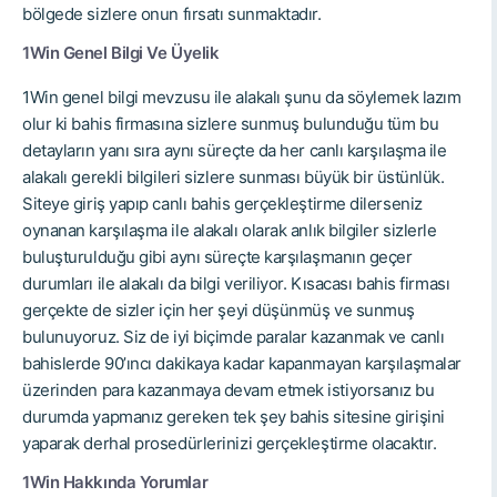
bölgede sizlere onun fırsatı sunmaktadır.
1Win Genel Bilgi Ve Üyelik
1Win genel bilgi mevzusu ile alakalı şunu da söylemek lazım
olur ki bahis firmasına sizlere sunmuş bulunduğu tüm bu
detayların yanı sıra aynı süreçte da her canlı karşılaşma ile
alakalı gerekli bilgileri sizlere sunması büyük bir üstünlük.
Siteye giriş yapıp canlı bahis gerçekleştirme dilerseniz
oynanan karşılaşma ile alakalı olarak anlık bilgiler sizlerle
buluşturulduğu gibi aynı süreçte karşılaşmanın geçer
durumları ile alakalı da bilgi veriliyor. Kısacası bahis firması
gerçekte de sizler için her şeyi düşünmüş ve sunmuş
bulunuyoruz. Siz de iyi biçimde paralar kazanmak ve canlı
bahislerde 90’ıncı dakikaya kadar kapanmayan karşılaşmalar
üzerinden para kazanmaya devam etmek istiyorsanız bu
durumda yapmanız gereken tek şey bahis sitesine girişini
yaparak derhal prosedürlerinizi gerçekleştirme olacaktır.
1Win Hakkında Yorumlar