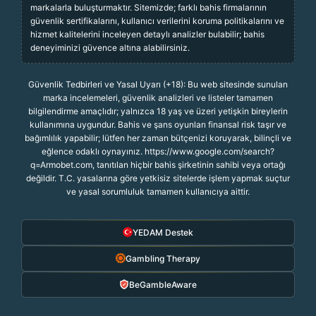
markalarla buluşturmaktır. Sitemizde; farklı bahis firmalarının
güvenlik sertifikalarını, kullanıcı verilerini koruma politikalarını ve
hizmet kalitelerini inceleyen detaylı analizler bulabilir; bahis
deneyiminizi güvence altına alabilirsiniz.
Güvenlik Tedbirleri ve Yasal Uyarı (+18): Bu web sitesinde sunulan
marka incelemeleri, güvenlik analizleri ve listeler tamamen
bilgilendirme amaçlıdır; yalnızca 18 yaş ve üzeri yetişkin bireylerin
kullanımına uygundur. Bahis ve şans oyunları finansal risk taşır ve
bağımlılık yapabilir; lütfen her zaman bütçenizi koruyarak, bilinçli ve
eğlence odaklı oynayınız. https://www.google.com/search?
q=Armobet.com, tanıtılan hiçbir bahis şirketinin sahibi veya ortağı
değildir. T.C. yasalarına göre yetkisiz sitelerde işlem yapmak suçtur
ve yasal sorumluluk tamamen kullanıcıya aittir.
YEDAM Destek
Gambling Therapy
BeGambleAware