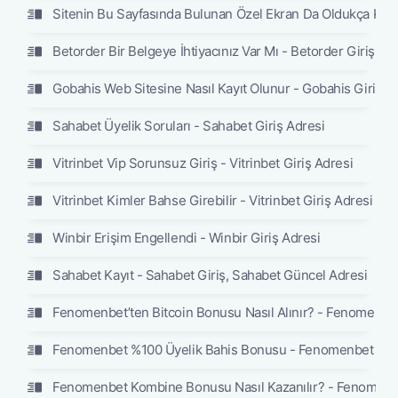
Sitenin Bu Sayfasında Bulunan Özel Ekran Da Oldukça Kalite
Betorder Bir Belgeye İhtiyacınız Var Mı - Betorder Giriş Ad
Gobahis Web Sitesine Nasıl Kayıt Olunur - Gobahis Giriş A
Sahabet Üyelik Soruları - Sahabet Giriş Adresi
Vitrinbet Vip Sorunsuz Giriş - Vitrinbet Giriş Adresi
Vitrinbet Kimler Bahse Girebilir - Vitrinbet Giriş Adresi
Winbir Erişim Engellendi - Winbir Giriş Adresi
Sahabet Kayıt - Sahabet Giriş, Sahabet Güncel Adresi
Fenomenbet’ten Bitcoin Bonusu Nasıl Alınır? - Fenomenbet
Fenomenbet %100 Üyelik Bahis Bonusu - Fenomenbet Günc
Fenomenbet Kombine Bonusu Nasıl Kazanılır? - Fenomenbe