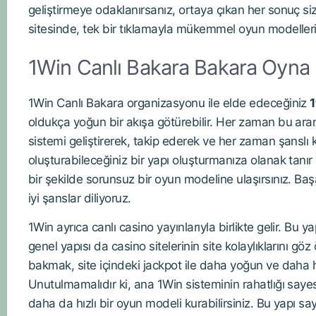
geliştirmeye odaklanırsanız, ortaya çıkan her sonuç si
sitesinde, tek bir tıklamayla mükemmel oyun modellerin
1Win Canlı Bakara Bakara Oyna
1Win Canlı Bakara organizasyonu ile elde edeceğiniz
1
oldukça yoğun bir akışa götürebilir. Her zaman bu aran
sistemi geliştirerek, takip ederek ve her zaman şanslı 
oluşturabileceğiniz bir yapı oluşturmanıza olanak tanır v
bir şekilde sorunsuz bir oyun modeline ulaşırsınız. Başa
iyi şanslar diliyoruz.
1Win ayrıca canlı casino yayınlarıyla birlikte gelir. Bu ya
genel yapısı da casino sitelerinin site kolaylıklarını 
bakmak, site içindeki jackpot ile daha yoğun ve daha hız
Unutulmamalıdır ki, ana 1Win sisteminin rahatlığı sayesi
daha da hızlı bir oyun modeli kurabilirsiniz. Bu yapı sa