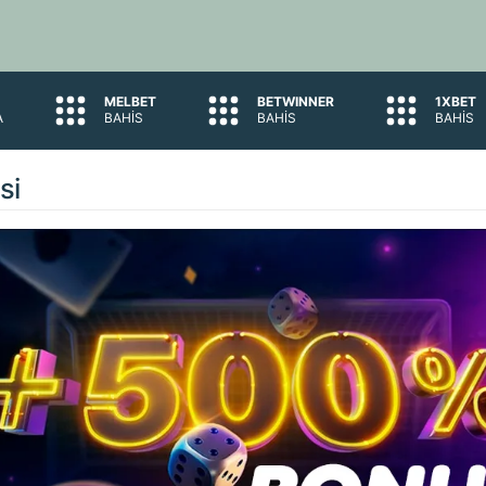
MELBET
BETWINNER
1XBET
A
BAHİS
BAHİS
BAHİS
si