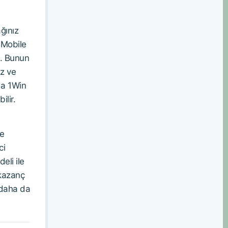
ağınız
n Mobile
z. Bunun
iz ve
nda 1Win
ilir.
ye
ci
eli ile
 kazanç
e daha da