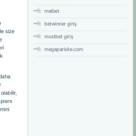
melbet
e
betwinner giriş
le size
mostbet giriş
e
ri
megaparisite.com
ak
 daha
r
labilir,
pısını
emini