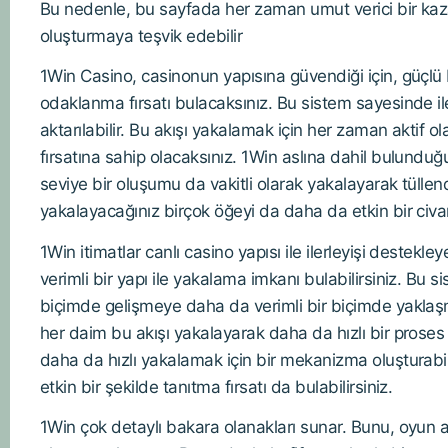
Bu nedenle, bu sayfada her zaman umut verici bir kazanç
oluşturmaya teşvik edebilir
1Win Casino, casinonun yapısına güvendiği için, güçlü 
odaklanma fırsatı bulacaksınız. Bu sistem sayesinde il
aktarılabilir. Bu akışı yakalamak için her zaman aktif 
fırsatına sahip olacaksınız. 1Win aslına dahil bulunduğu
seviye bir oluşumu da vakitli olarak yakalayarak tüllen
yakalayacağınız birçok öğeyi da daha da etkin bir civara
1Win itimatlar canlı casino yapısı ile ilerleyişi deste
verimli bir yapı ile yakalama imkanı bulabilirsiniz. Bu si
biçimde gelişmeye daha da verimli bir biçimde yaklaşma 
her daim bu akışı yakalayarak daha da hızlı bir proses 
daha da hızlı yakalamak için bir mekanizma oluşturabilir
etkin bir şekilde tanıtma fırsatı da bulabilirsiniz.
1Win çok detaylı bakara olanakları sunar. Bunu, oyun a