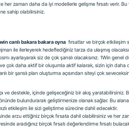
ze her zaman daha da iyi modellerle gelişme fırsatı verir. B
e sahip olabilirsiniz.
win canlı bakara bakara oyna
fırsatlar ve birçok etkileşim s
jman ile ilerleyerek hedeflediğiniz tarza da ulaşmış olacaksı
kısmı ayarlayarak siz de çok şanslı olacaksınız. 1Win genel d
e çok daha aktif bir oluşumla aktif kalarak, sizin için daha d
rılı bir şanslı plan oluşturma açısından siteyi çok seveceksin
pı ve destekle, içinde gelişeceğiniz bir akış yaratabilirsiniz. 
göz önünde bulundurarak geliştirmenize olanak sağlar. Bu alana
lı etkileşim ile sizi geliştirme sürecine dahil edecektir.
nde arzu ettiğiniz birçok fırsata dahil olabilirsiniz ve her z
yesinde aradığınız birçok fırsatı değerlendirme fırsatı bulacak