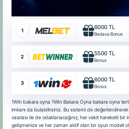
6000 TL
1
Bedava Bonus
5500 TL
2
Bonus
6000 TL
3
Bonus
1Win bakara oyna 1Win Bakara Oyna bakara oyna tertipl
imkanı da bulabilirsiniz. Bu sistemi de değerlendirerek h
vasıtası ile de odaklanacağınız, her vakit hareketli bir i
gelişmenize ve her zaman aktif olan bir oyun modeli olu