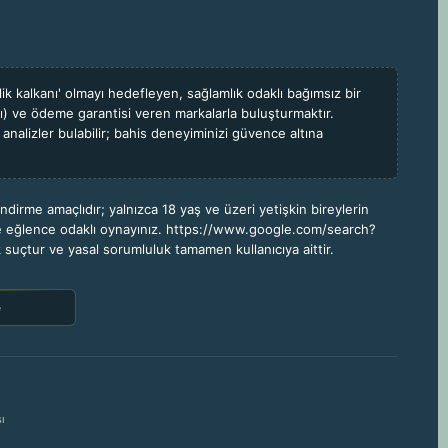
ik kalkanı' olmayı hedefleyen, sağlamlık odaklı bağımsız bir
hlı) ve ödeme garantisi veren markalarla buluşturmaktır.
lı analizler bulabilir; bahis deneyiminizi güvence altına
dirme amaçlıdır; yalnızca 18 yaş ve üzeri yetişkin bireylerin
li ve eğlence odaklı oynayınız. https://www.google.com/search?
k suçtur ve yasal sorumluluk tamamen kullanıcıya aittir.
e
ı