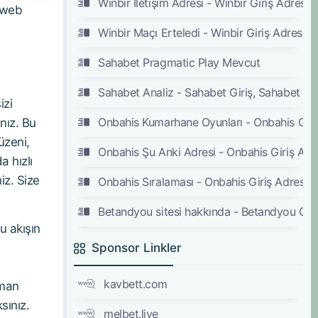
Winbir İletişim Adresi - Winbir Giriş Adresi
u web
Winbir Maçı Erteledi - Winbir Giriş Adresi
Sahabet Pragmatic Play Mevcut
Sahabet Analiz - Sahabet Giriş, Sahabet Gü
izi
Onbahis Kumarhane Oyunları - Onbahis Giri
nız. Bu
üzeni,
Onbahis Şu Anki Adresi - Onbahis Giriş Adr
a hızlı
iz. Size
Onbahis Sıralaması - Onbahis Giriş Adresi
Betandyou sitesi hakkında - Betandyou Giri
Bu akışın
Sponsor Linkler
kavbett.com
aman
sınız.
melbet.live