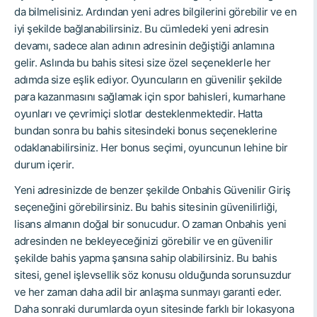
da bilmelisiniz. Ardından yeni adres bilgilerini görebilir ve en
iyi şekilde bağlanabilirsiniz. Bu cümledeki yeni adresin
devamı, sadece alan adının adresinin değiştiği anlamına
gelir. Aslında bu bahis sitesi size özel seçeneklerle her
adımda size eşlik ediyor. Oyuncuların en güvenilir şekilde
para kazanmasını sağlamak için spor bahisleri, kumarhane
oyunları ve çevrimiçi slotlar desteklenmektedir. Hatta
bundan sonra bu bahis sitesindeki bonus seçeneklerine
odaklanabilirsiniz. Her bonus seçimi, oyuncunun lehine bir
durum içerir.
Yeni adresinizde de benzer şekilde Onbahis Güvenilir Giriş
seçeneğini görebilirsiniz. Bu bahis sitesinin güvenilirliği,
lisans almanın doğal bir sonucudur. O zaman Onbahis yeni
adresinden ne bekleyeceğinizi görebilir ve en güvenilir
şekilde bahis yapma şansına sahip olabilirsiniz. Bu bahis
sitesi, genel işlevsellik söz konusu olduğunda sorunsuzdur
ve her zaman daha adil bir anlaşma sunmayı garanti eder.
Daha sonraki durumlarda oyun sitesinde farklı bir lokasyona