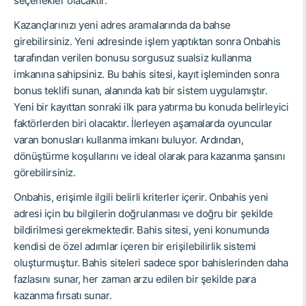
seçenekler olacaktır.
Kazançlarınızı yeni adres aramalarında da bahse
girebilirsiniz. Yeni adresinde işlem yaptıktan sonra Onbahis
tarafından verilen bonusu sorgusuz sualsiz kullanma
imkanına sahipsiniz. Bu bahis sitesi, kayıt işleminden sonra
bonus teklifi sunan, alanında katı bir sistem uygulamıştır.
Yeni bir kayıttan sonraki ilk para yatırma bu konuda belirleyici
faktörlerden biri olacaktır. İlerleyen aşamalarda oyuncular
varan bonusları kullanma imkanı buluyor. Ardından,
dönüştürme koşullarını ve ideal olarak para kazanma şansını
görebilirsiniz.
Onbahis, erişimle ilgili belirli kriterler içerir. Onbahis yeni
adresi için bu bilgilerin doğrulanması ve doğru bir şekilde
bildirilmesi gerekmektedir. Bahis sitesi, yeni konumunda
kendisi de özel adımlar içeren bir erişilebilirlik sistemi
oluşturmuştur. Bahis siteleri sadece spor bahislerinden daha
fazlasını sunar, her zaman arzu edilen bir şekilde para
kazanma fırsatı sunar.