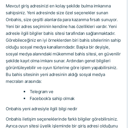
Mevcut giriş adresinizi en kolay şekilde bulma imkanına
sahipsiniz. Yeni adresinde size özel seçenekler sunan
Onbahis, size çeşitli alanlarda para kazanma fırsatı sunuyor.
Yeni bir adres seçiminin kendine has özellikleri vardır. Yeni
adresle ilgili bilgiler bahis sitesi tarafından sağlanmaktadır.
Görebileceğiniz en iyi örneklerden biri bahis sitelerinin sahip
olduğu sosyal medya kanallarındadır. Başka bir deyişle,
sosyal medya alanındaki mükemmel bahis sitesi, en güvenilir
şekilde kayıt olma imkanı sunar. Ardından genel bilgileri
görüntüleyebilir ve oyun türlerine göre işlem yapabilirsiniz.
Bu bahis sitesinin yeni adresinin aldığı sosyal medya
mecraları arasında:
Telegram ve
Facebook’a sahip olmak
Onbahis yeni adresiyle ilgili bilgi nedir
Onbahis iletişim seçeneklerinde farklı bilgiler görebilirsiniz.
Ayrıca oyun sitesi üyelik işleminde bir giriş adresi olduğunu