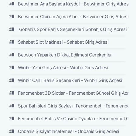
Betwinner Ana Sayfada Kaydol - Betwinner Giriş Adresi
Betwinner Oturum Açma Alanı - Betwinner Giriş Adresi
Gobahis Spor Bahis Seçenekleri Gobahis Giriş Adresi
Sahabet Slot Makinesi - Sahabet Giriş Adresi
Betwoon Yaparken Dikkat Edilmesi Gerekenler
Winbir Yeni Giriş Adresi - Winbir Giriş Adresi
Winbir Canlı Bahis Seçenekleri - Winbir Giriş Adresi
Fenomenbet 3D Slotlar - Fenomenbet Güncel Giriş Adresi
Spor Bahisleri Giriş Sayfası- Fenomenbet - Fenomenbet Gü
Fenomenbet Bahis Ve Casino Oyunları - Fenomenbet Günce
Onbahis Şikâyet Incelemesi - Onbahis Giriş Adresi