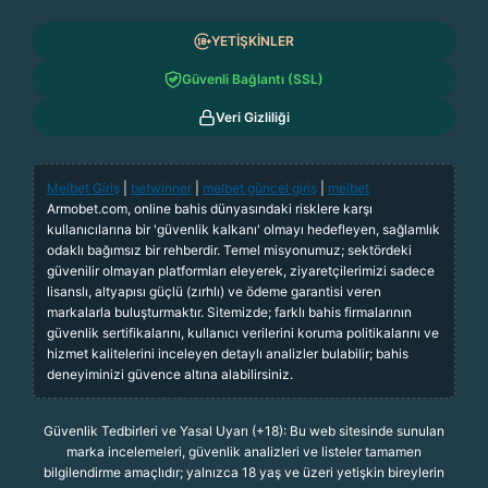
YETİŞKİNLER
Güvenli Bağlantı (SSL)
Veri Gizliliği
Melbet Giriş
|
betwinner
|
melbet güncel giriş
|
melbet
Armobet.com, online bahis dünyasındaki risklere karşı
kullanıcılarına bir 'güvenlik kalkanı' olmayı hedefleyen, sağlamlık
odaklı bağımsız bir rehberdir. Temel misyonumuz; sektördeki
güvenilir olmayan platformları eleyerek, ziyaretçilerimizi sadece
lisanslı, altyapısı güçlü (zırhlı) ve ödeme garantisi veren
markalarla buluşturmaktır. Sitemizde; farklı bahis firmalarının
güvenlik sertifikalarını, kullanıcı verilerini koruma politikalarını ve
hizmet kalitelerini inceleyen detaylı analizler bulabilir; bahis
deneyiminizi güvence altına alabilirsiniz.
Güvenlik Tedbirleri ve Yasal Uyarı (+18): Bu web sitesinde sunulan
marka incelemeleri, güvenlik analizleri ve listeler tamamen
bilgilendirme amaçlıdır; yalnızca 18 yaş ve üzeri yetişkin bireylerin