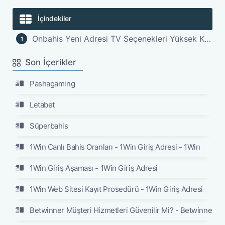
İçindekiler
Onbahis Yeni Adresi TV Seçenekleri Yüksek Kalitede Mi
Son İçerikler
Pashagaming
Letabet
Süperbahis
1Win Canlı Bahis Oranları - 1Win Giriş Adresi - 1Win
1Win Giriş Aşaması - 1Win Giriş Adresi
1Win Web Sitesi Kayıt Prosedürü - 1Win Giriş Adresi
Betwinner Müşteri Hizmetleri Güvenilir Mi? - Betwinner Gi