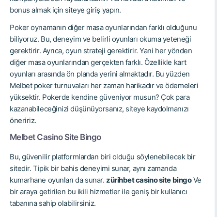
bonus almak için siteye giriş yapın.
Poker oynamanın diğer masa oyunlarından farklı olduğunu
biliyoruz. Bu, deneyim ve belirli oyunları okuma yeteneği
gerektirir. Ayrıca, oyun strateji gerektirir. Yani her yönden
diğer masa oyunlarından gerçekten farklı. Özellikle kart
oyunları arasında ön planda yerini almaktadır. Bu yüzden
Melbet poker turnuvaları her zaman harikadır ve ödemeleri
yüksektir. Pokerde kendine güveniyor musun? Çok para
kazanabileceğinizi düşünüyorsanız, siteye kaydolmanızı
öneririz.
Melbet Casino Site Bingo
Bu, güvenilir platformlardan biri olduğu söylenebilecek bir
sitedir. Tipik bir bahis deneyimi sunar, aynı zamanda
kumarhane oyunları da sunar.
zürihbet casino site bingo
Ve
bir araya getirilen bu ikili hizmetler ile geniş bir kullanıcı
tabanına sahip olabilirsiniz.