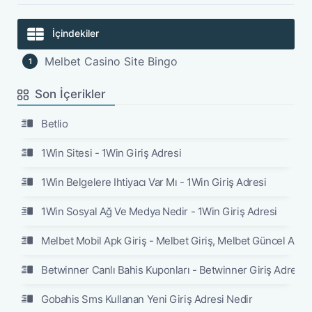
İçindekiler
Melbet Casino Site Bingo
Son İçerikler
Betlio
1Win Sitesi - 1Win Giriş Adresi
1Win Belgelere Ihtiyacı Var Mı - 1Win Giriş Adresi
1Win Sosyal Ağ Ve Medya Nedir - 1Win Giriş Adresi
Melbet Mobil Apk Giriş - Melbet Giriş, Melbet Güncel Adre
Betwinner Canlı Bahis Kuponları - Betwinner Giriş Adresi
Gobahis Sms Kullanan Yeni Giriş Adresi Nedir