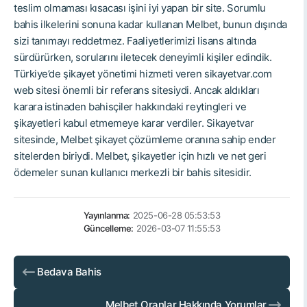
teslim olmaması kısacası işini iyi yapan bir site. Sorumlu
bahis ilkelerini sonuna kadar kullanan Melbet, bunun dışında
sizi tanımayı reddetmez. Faaliyetlerimizi lisans altında
sürdürürken, sorularını iletecek deneyimli kişiler edindik.
Türkiye’de şikayet yönetimi hizmeti veren sikayetvar.com
web sitesi önemli bir referans sitesiydi. Ancak aldıkları
karara istinaden bahisçiler hakkındaki reytingleri ve
şikayetleri kabul etmemeye karar verdiler. Sikayetvar
sitesinde, Melbet şikayet çözümleme oranına sahip ender
sitelerden biriydi. Melbet, şikayetler için hızlı ve net geri
ödemeler sunan kullanıcı merkezli bir bahis sitesidir.
Yayınlanma:
2025-06-28 05:53:53
Güncelleme:
2026-03-07 11:55:53
Bedava Bahis
Melbet Oranlar Hakkında Yorumlar