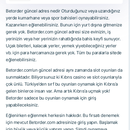
Betorder güncel adres nedir Oturduğunuz veya uzandığınız
yerde kumarhane veya spor bahisleri oynayabilirsiniz.
Kazanırken eğlenebilirsiniz. Bunun için yurt dışına gitmenize
gerek yok. Betorder.com güncel adresi size evinizin, iş
yerinizin veya her yerinizin rahatlığında bahis keyfi sunuyor.
Uçak biletleri, kalacak yerler, yemek yiyebileceğiniz yerler
vb. için para harcamanıza gerek yok. Tüm bu paralarla sitede
eğlenebilirsiniz.
Betorder.com’un güncel adresi aynı zamanda slot oyunları da
sunmaktadır. Biliyorsunuz ki Kıbrıs casino ve slot oyunlarıyla
çok ünlü. Türkiye’den sırf bu oyunları oynamak için Kıbrıs’a
gelen binlerce insan var. Ama artık Kıbrıs’a uçmak yok!
Betorder sadece bu oyunları oynamak için giriş
yapabileceksiniz.
Eğlenirken eğlenmek herkesin hakkıdır. Bu fırsatı denemek
için mevcut Betorder.com adresinize giriş yapın. Başlamak
için büyük veya küçük yatırım yapın. Şimdi oynamaya