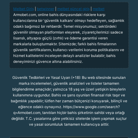
Melbet Giriş
|
betwinner
|
melbet güncel giriş
|
melbet
Armobet.com, online bahis dünyasındaki risklere karşı
kullanıcılarına bir 'güvenlik kalkanı' olmayı hedefleyen, sağlamlık
odaklı bağımsız bir rehberdir. Temel misyonumuz; sektördeki
güvenilir olmayan platformları eleyerek, ziyaretçilerimizi sadece
lisanslı, altyapısı güçlü (zırhlı) ve ödeme garantisi veren
markalarla buluşturmaktır. Sitemizde; farklı bahis firmalarının
güvenlik sertifikalarını, kullanıcı verilerini koruma politikalarını ve
hizmet kalitelerini inceleyen detaylı analizler bulabilir; bahis
deneyiminizi güvence altına alabilirsiniz.
Güvenlik Tedbirleri ve Yasal Uyarı (+18): Bu web sitesinde sunulan
marka incelemeleri, güvenlik analizleri ve listeler tamamen
bilgilendirme amaçlıdır; yalnızca 18 yaş ve üzeri yetişkin bireylerin
kullanımına uygundur. Bahis ve şans oyunları finansal risk taşır ve
bağımlılık yapabilir; lütfen her zaman bütçenizi koruyarak, bilinçli ve
eğlence odaklı oynayınız. https://www.google.com/search?
q=Armobet.com, tanıtılan hiçbir bahis şirketinin sahibi veya ortağı
değildir. T.C. yasalarına göre yetkisiz sitelerde işlem yapmak suçtur
ve yasal sorumluluk tamamen kullanıcıya aittir.