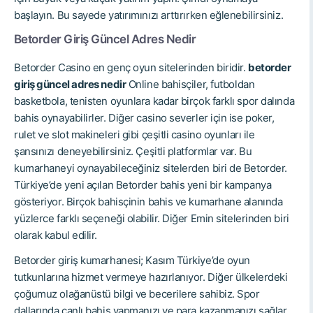
başlayın. Bu sayede yatırımınızı arttırırken eğlenebilirsiniz.
Betorder Giriş Güncel Adres Nedir
Betorder Casino en genç oyun sitelerinden biridir.
betorder
giriş güncel adres nedir
Online bahisçiler, futboldan
basketbola, tenisten oyunlara kadar birçok farklı spor dalında
bahis oynayabilirler. Diğer casino severler için ise poker,
rulet ve slot makineleri gibi çeşitli casino oyunları ile
şansınızı deneyebilirsiniz. Çeşitli platformlar var. Bu
kumarhaneyi oynayabileceğiniz sitelerden biri de Betorder.
Türkiye’de yeni açılan Betorder bahis yeni bir kampanya
gösteriyor. Birçok bahisçinin bahis ve kumarhane alanında
yüzlerce farklı seçeneği olabilir. Diğer Emin sitelerinden biri
olarak kabul edilir.
Betorder giriş kumarhanesi; Kasım Türkiye’de oyun
tutkunlarına hizmet vermeye hazırlanıyor. Diğer ülkelerdeki
çoğumuz olağanüstü bilgi ve becerilere sahibiz. Spor
dallarında canlı bahis yapmanızı ve para kazanmanızı sağlar.