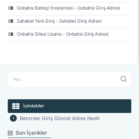
Gobahis Bahisçi İncelemesi - Gobahis Giriş Adresi
Sahabet Yeni Giriş - Sahabet Giriş Adresi
Onbahis Sitesi Lisansı - Onbahis Giriş Adresi
İçindekiler
Betorder Giriş Güncel Adres Nedir
Son İçerikler