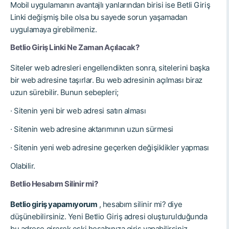
Mobil uygulamanın avantajlı yanlarından birisi ise Betli Giriş
Linki değişmiş bile olsa bu sayede sorun yaşamadan
uygulamaya girebilmeniz.
Betlio Giriş Linki Ne Zaman Açılacak?
Siteler web adresleri engellendikten sonra, sitelerini başka
bir web adresine taşırlar. Bu web adresinin açılması biraz
uzun sürebilir. Bunun sebepleri;
· Sitenin yeni bir web adresi satın alması
· Sitenin web adresine aktarımının uzun sürmesi
· Sitenin yeni web adresine geçerken değişiklikler yapması
Olabilir.
Betlio Hesabım Silinir mi?
Betlio giriş yapamıyorum
, hesabım silinir mi? diye
düşünebilirsiniz. Yeni Betlio Giriş adresi oluşturulduğunda
bu adrese girerek eski hesabınıza giriş yapabilirsiniz.