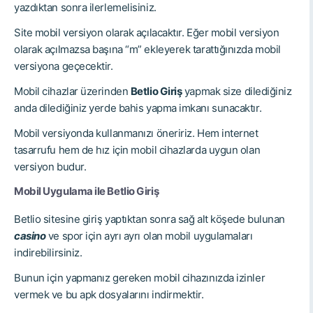
yazdıktan sonra ilerlemelisiniz.
Site mobil versiyon olarak açılacaktır. Eğer mobil versiyon
olarak açılmazsa başına “m” ekleyerek tarattığınızda mobil
versiyona geçecektir.
Mobil cihazlar üzerinden
Betlio Giriş
yapmak size dilediğiniz
anda dilediğiniz yerde bahis yapma imkanı sunacaktır.
Mobil versiyonda kullanmanızı öneririz. Hem internet
tasarrufu hem de hız için mobil cihazlarda uygun olan
versiyon budur.
Mobil Uygulama ile Betlio Giriş
Betlio sitesine giriş yaptıktan sonra sağ alt köşede bulunan
casino
ve spor için ayrı ayrı olan mobil uygulamaları
indirebilirsiniz.
Bunun için yapmanız gereken mobil cihazınızda izinler
vermek ve bu apk dosyalarını indirmektir.