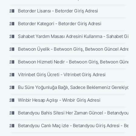
Betorder Lisansı - Betorder Giriş Adresi
Betorder Kategori - Betorder Giriş Adresi
Sahabet Yardım Masası Adresini Kullanma - Sahabet Giriş 
Betwoon Üyelik - Betwoon Giriş, Betwoon Güncel Adresi
Betwoon Hizmeti Nedir - Betwoon Giriş, Betwoon Güncel 
Vitrinbet Giriş Ücreti - Vitrinbet Giriş Adresi
Bu Süre Yoğunluğa Bağlı, Sadece Beklemeniz Gerekiyor.
Winbir Hesap Açılışı - Winbir Giriş Adresi
Betandyou Bahis Sitesi Her Zaman Güncel - Betandyou Gir
Betandyou Canlı Maç izle - Betandyou Giriş Adresi - Betan