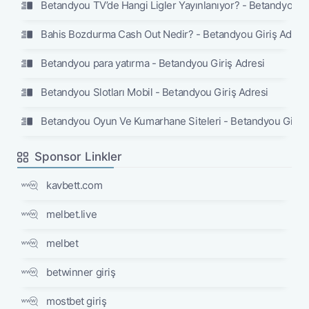
Betandyou TV’de Hangi Ligler Yayınlanıyor? - Betandyou Gi
Bahis Bozdurma Cash Out Nedir? - Betandyou Giriş Adres
Betandyou para yatırma - Betandyou Giriş Adresi
Betandyou Slotları Mobil - Betandyou Giriş Adresi
Betandyou Oyun Ve Kumarhane Siteleri - Betandyou Giriş 
Sponsor Linkler
kavbett.com
melbet.live
melbet
betwinner giriş
mostbet giriş