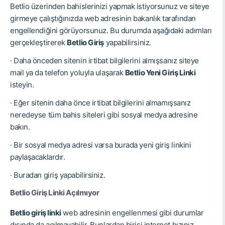
Betlio üzerinden bahislerinizi yapmak istiyorsunuz ve siteye
girmeye çalıştığınızda web adresinin bakanlık tarafından
engellendiğini görüyorsunuz. Bu durumda aşağıdaki adımları
gerçekleştirerek
Betlio Giriş
yapabilirsiniz.
· Daha önceden sitenin irtibat bilgilerini almışsanız siteye
mail ya da telefon yoluyla ulaşarak
Betlio Yeni Giriş Linki
isteyin.
· Eğer sitenin daha önce irtibat bilgilerini almamışsanız
neredeyse tüm bahis siteleri gibi sosyal medya adresine
bakın.
· Bir sosyal medya adresi varsa burada yeni giriş linkini
paylaşacaklardır.
· Buradan giriş yapabilirsiniz.
Betlio Giriş Linki Açılmıyor
Betlio giriş linki
web adresinin engellenmesi gibi durumlar
dışında da açılmayabilir. Bunlardan birisi internet hızınız