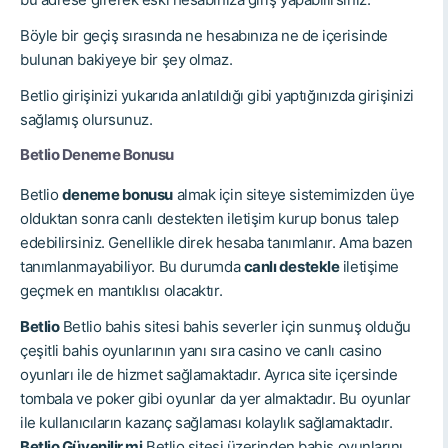
Böyle bir geçiş sırasında ne hesabınıza ne de içerisinde
bulunan bakiyeye bir şey olmaz.
Betlio girişinizi yukarıda anlatıldığı gibi yaptığınızda girişinizi
sağlamış olursunuz.
Betlio Deneme Bonusu
Betlio
deneme bonusu
almak için siteye sistemimizden üye
olduktan sonra canlı destekten iletişim kurup bonus talep
edebilirsiniz. Genellikle direk hesaba tanımlanır. Ama bazen
tanımlanmayabiliyor. Bu durumda
canlı destekle
iletişime
geçmek en mantıklısı olacaktır.
Betlio
Betlio bahis sitesi bahis severler için sunmuş olduğu
çeşitli bahis oyunlarının yanı sıra casino ve canlı casino
oyunları ile de hizmet sağlamaktadır. Ayrıca site içersinde
tombala ve poker gibi oyunlar da yer almaktadır. Bu oyunlar
ile kullanıcıların kazanç sağlaması kolaylık sağlamaktadır.
Betlio Güvenilir mi
Betlio sitesi üzerinden bahis oyunlarını