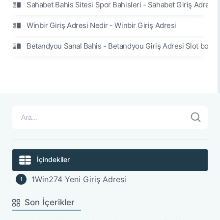
Sahabet Bahis Sitesi Spor Bahisleri - Sahabet Giriş Adresi
Winbir Giriş Adresi Nedir - Winbir Giriş Adresi
Betandyou Sanal Bahis - Betandyou Giriş Adresi Slot bonu
İçindekiler
1Win274 Yeni Giriş Adresi
Son İçerikler