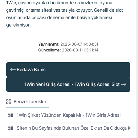
1Win, casino oyunları bölümünde da yüzlerce oyunu
çevrimiçi ortama sitesi vasıtasıyla koyuyor. Genellikle slot
oyunlarında bedava denemeler ile bakiye yüklemesi
gerekmiyor.
Yayınlanma:
2025-06-07 14:34:51
Güncelleme:
2026-03-11 05:11:14
Bedava Bahis
1Win Yeni Giriş Adresi - 1Win Giriş Adresi Slot
Benzer İçerikler
1Win Şirket Yüzünden Kapalı Mı - 1Win Giriş Adresi
Sitenin Bu Sayfasında Bulunan Özel Ekran Da Oldukça Kalitel