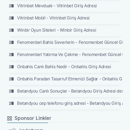
Vitrinbet Mevduatı - Vitrinbet Giriş Adresi
Vitrinbet Mobil - Vitrinbet Giriş Adresi
Winbir Oyun Siteleri - Winbir Giriş Adresi
Fenomenbet Bahis Severlerin - Fenomenbet Güncel Giriş 
Fenomenbet Yatırma Ve Çekme - Fenomenbet Güncel Giri
Onbahis Canlı Bahis Nedir - Onbahis Giriş Adresi
Onbahis Paradan Tasarruf Etmenizi Sağlar - Onbahis Giriş 
Betandyou Canlı Sonuçlar - Betandyou Giriş Adresi destek
Betandyou cep telefonu giriş adresi - Betandyou Giriş Adr
Sponsor Linkler